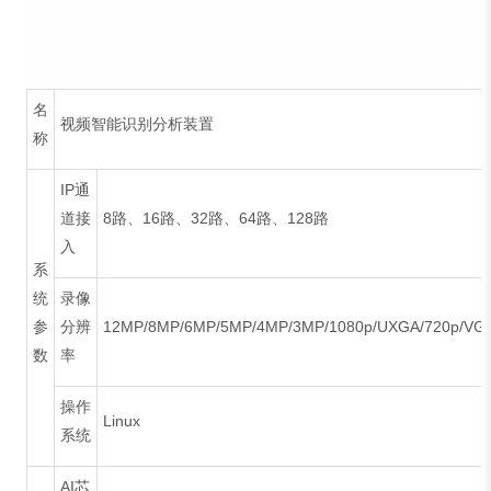
名
视频智能识别分析装置
称
IP通
道接
8路、16路、32路、64路、128路
入
系
统
录像
参
分辨
12MP/8MP/6MP/5MP/4MP/3MP/1080p/UXGA/720p/VGA/
数
率
操作
Linux
系统
AI芯