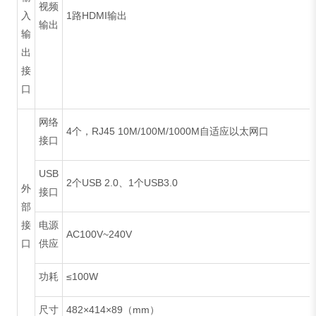
视频
入
1路HDMI输出
输出
输
出
接
口
网络
4个，RJ45 10M/100M/1000M自适应以太网口
接口
USB
2个USB 2.0、1个USB3.0
外
接口
部
接
电源
AC100V~240V
口
供应
功耗
≤100W
尺寸
482×414×89（mm）